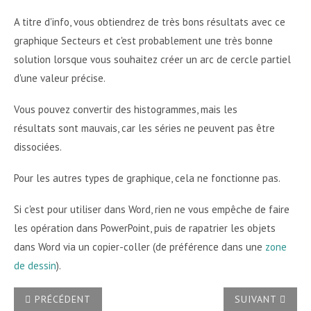
A titre d'info, vous obtiendrez de très bons résultats avec ce
graphique Secteurs et c'est probablement une très bonne
solution lorsque vous souhaitez créer un arc de cercle partiel
d'une valeur précise.
Vous pouvez convertir des histogrammes, mais les
résultats sont mauvais, car les séries ne peuvent pas être
dissociées.
Pour les autres types de graphique, cela ne fonctionne pas.
Si c'est pour utiliser dans Word, rien ne vous empêche de faire
les opération dans PowerPoint, puis de rapatrier les objets
dans Word via un copier-coller (de préférence dans une
zone
de dessin
).
ARTICLE PRÉCÉDENT : COMMENT CONVERTIR EN JPG/PNG/GIF
ARTICLE SUIVA
PRÉCÉDENT
SUIVANT