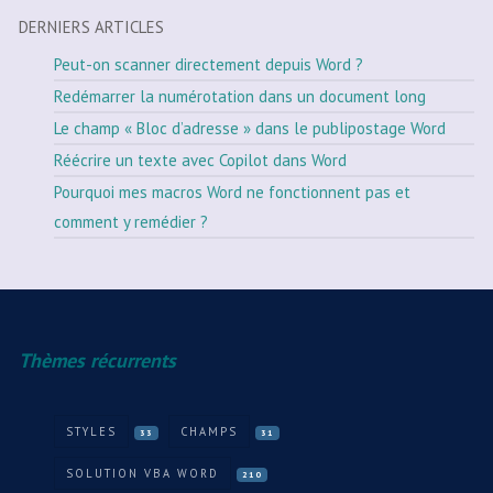
DERNIERS ARTICLES
Peut-on scanner directement depuis Word ?
Redémarrer la numérotation dans un document long
Le champ « Bloc d’adresse » dans le publipostage Word
Réécrire un texte avec Copilot dans Word
Pourquoi mes macros Word ne fonctionnent pas et
comment y remédier ?
Thèmes récurrents
STYLES
CHAMPS
33
31
SOLUTION VBA WORD
210