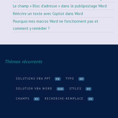
Le champ « Bloc d’adresse » dans le publipostage Word
Réécrire un texte avec Copilot dans Word
Pourquoi mes macros Word ne fonctionnent pas et
comment y remédier ?
Thèmes récurrents
SOLUTIONS VBA PPT
TYPO
39
16
SOLUTION VBA WORD
STYLES
210
33
CHAMPS
RECHERCHE-REMPLACE
31
25