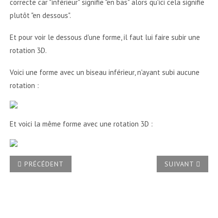
correcte car "inférieur" signifie "en bas" alors qu'ici cela signifie
plutôt "en dessous".
Et pour voir le dessous d'une forme, il faut lui faire subir une
rotation 3D.
Voici une forme avec un biseau inférieur, n'ayant subi aucune
rotation :
Et voici la même forme avec une rotation 3D :
ARTICLE PRÉCÉDENT : INSÉRER UNE VIDÉO D'UNE PLATEFO
ARTICLE SUIVA
PRÉCÉDENT
SUIVANT