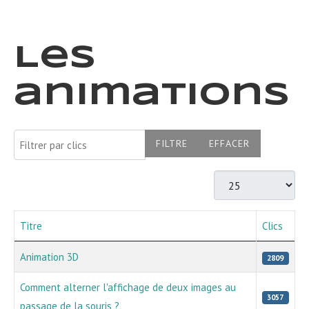
Les
animations
Filtrer par clics
FILTRE
EFFACER
Afficher #
Titre
Clics
Articles
Animation 3D
2809
Comment alterner l'affichage de deux images au
3057
passage de la souris ?