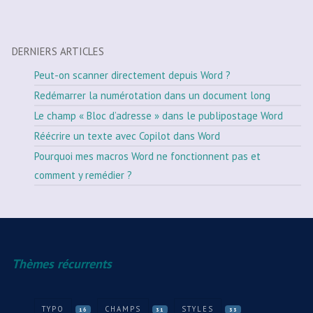
DERNIERS ARTICLES
Peut-on scanner directement depuis Word ?
Redémarrer la numérotation dans un document long
Le champ « Bloc d’adresse » dans le publipostage Word
Réécrire un texte avec Copilot dans Word
Pourquoi mes macros Word ne fonctionnent pas et
comment y remédier ?
Thèmes récurrents
TYPO
CHAMPS
STYLES
16
31
33