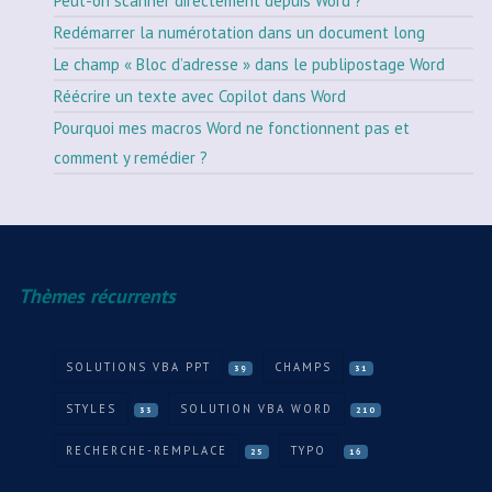
Peut-on scanner directement depuis Word ?
Redémarrer la numérotation dans un document long
Le champ « Bloc d’adresse » dans le publipostage Word
Réécrire un texte avec Copilot dans Word
Pourquoi mes macros Word ne fonctionnent pas et
comment y remédier ?
Thèmes récurrents
SOLUTIONS VBA PPT
CHAMPS
39
31
STYLES
SOLUTION VBA WORD
33
210
RECHERCHE-REMPLACE
TYPO
25
16