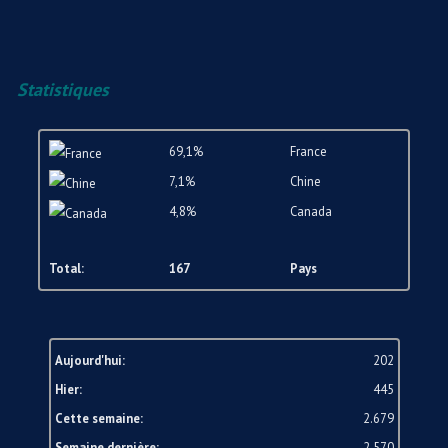
Statistiques
69,1%
France
7,1%
Chine
4,8%
Canada
Total:
167
Pays
Aujourd'hui:
202
Hier:
445
Cette semaine:
2.679
Semaine dernière:
2.570