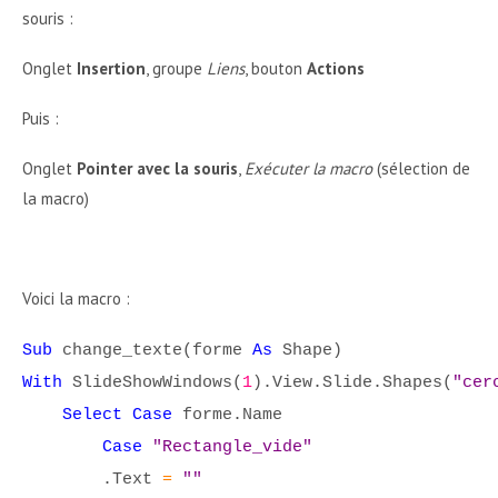
souris :
Onglet
Insertion
, groupe
Liens
, bouton
Actions
Puis :
Onglet
Pointer avec la souris
,
Exécuter la macro
(sélection de
la macro)
Voici la macro :
Sub
change_texte(forme
As
Shape)
With
SlideShowWindows(
1
).View.Slide.Shapes(
"cer
Select Case
forme.Name
Case
"Rectangle_vide"
.Text
=
""