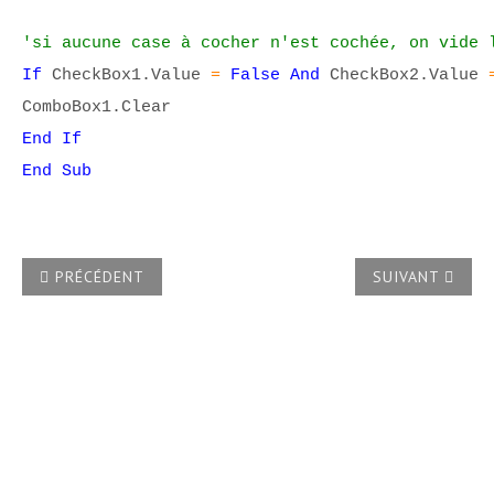
'si aucune case à cocher n'est cochée, on vide 
If
CheckBox1.Value
=
False And
CheckBox2.Value
ComboBox1.Clear
End If
End Sub
ARTICLE PRÉCÉDENT : LE STYLE QUE J'AI CRÉÉ POUR UN 
ARTICLE SUIVA
PRÉCÉDENT
SUIVANT