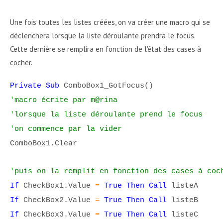
Une fois toutes les listes créées, on va créer une macro qui se
déclenchera lorsque la liste déroulante prendra le focus.
Cette dernière se remplira en fonction de l'état des cases à
cocher.
Private Sub
ComboBox1_GotFocus()
'macro écrite par m@rina
'lorsque la liste déroulante prend le focus
'on commence par la vider
ComboBox1.Clear
'puis on la remplit en fonction des cases à coc
If
CheckBox1.Value
=
True Then Call
listeA
If
CheckBox2.Value
=
True Then Call
listeB
If
CheckBox3.Value
=
True Then Call
listeC