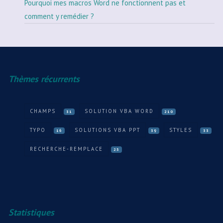
Pourquoi mes macros Word ne fonctionnent pas et
comment y remédier ?
Thèmes récurrents
CHAMPS
SOLUTION VBA WORD
31
210
TYPO
SOLUTIONS VBA PPT
STYLES
16
39
33
RECHERCHE-REMPLACE
25
Statistiques