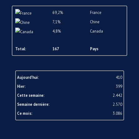
69,2%
France
7,1%
Chine
4,8%
Canada
Total:
167
Pays
Aujourd'hui:
410
Hier:
399
Cette semaine:
2.442
Semaine dernière:
2.570
Ce mois:
3.086