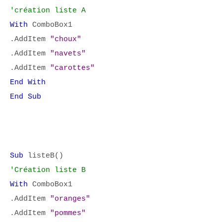
'création liste A
With
ComboBox1
.AddItem
"choux"
.AddItem
"navets"
.AddItem
"carottes"
End With
End Sub
Sub
listeB()
'Création liste B
With
ComboBox1
.AddItem
"oranges"
.AddItem
"pommes"