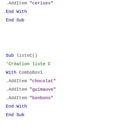
.AddItem
"cerises"
End With
End Sub
Sub
listeC()
'Création liste C
With
ComboBox1
.AddItem
"chocolat"
.AddItem
"guimauve"
.AddItem
"bonbons"
End With
End Sub