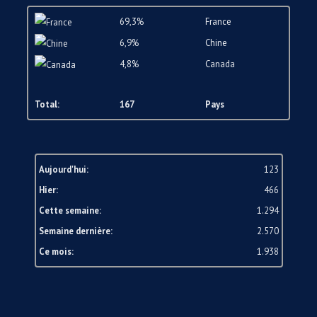
69,3%
France
6,9%
Chine
4,8%
Canada
Total:
167
Pays
Aujourd'hui:
123
Hier:
466
Cette semaine:
1.294
Semaine dernière:
2.570
Ce mois:
1.938