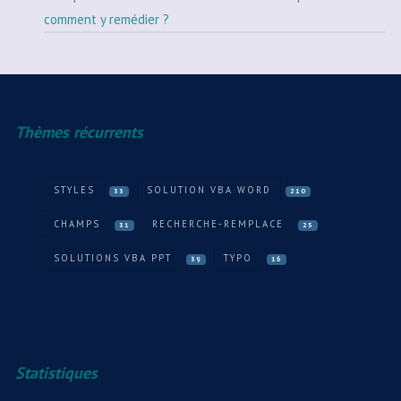
comment y remédier ?
Thèmes récurrents
STYLES
SOLUTION VBA WORD
33
210
CHAMPS
RECHERCHE-REMPLACE
31
25
SOLUTIONS VBA PPT
TYPO
39
16
Statistiques