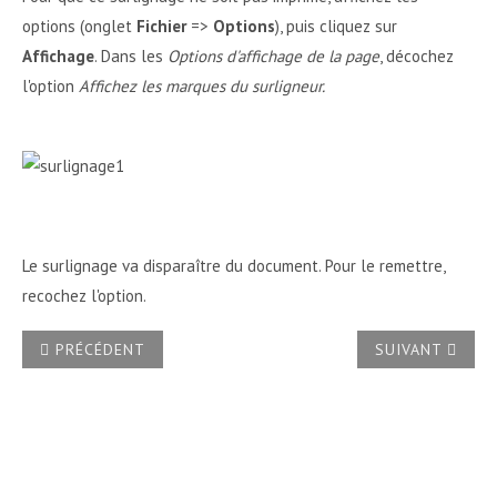
options (onglet
Fichier
=>
Options
), puis cliquez sur
Affichage
. Dans les
Options d'affichage de la page
, décochez
l'option
Affichez les marques du surligneur.
Le surlignage va disparaître du document. Pour le remettre,
recochez l'option.
ARTICLE PRÉCÉDENT : COMMENT IMPRIMER MON DOCUMENT
ARTICLE SUIVA
PRÉCÉDENT
SUIVANT