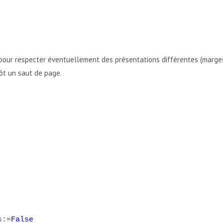
pour respecter éventuellement des présentations différentes (marges, 
tôt un saut de page.
s:=
False