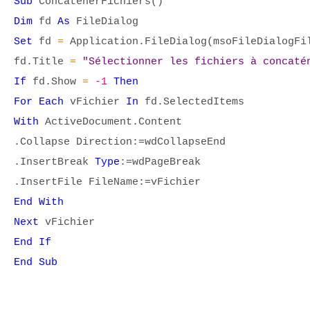
Sub
ConcatenerFichiers()
Dim
fd
As
FileDialog
Set
fd
=
Application.FileDialog(msoFileDialogFi
fd.Title
=
"Sélectionner les fichiers à concaté
If
fd.Show
=
-1
Then
For Each
vFichier
In
fd.SelectedItems
With
ActiveDocument.Content
.Collapse Direction:=wdCollapseEnd
.InsertBreak
Type
:=wdPageBreak
.InsertFile FileName:=vFichier
End With
Next
vFichier
End If
End Sub