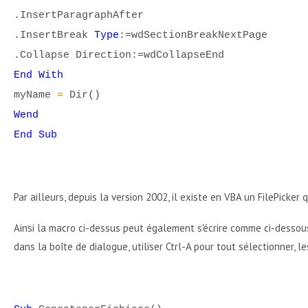
.InsertParagraphAfter
.InsertBreak
Type
:=wdSectionBreakNextPage
.Collapse Direction:=wdCollapseEnd
End With
myName
=
Dir()
Wend
End Sub
Par ailleurs, depuis la version 2002, il existe en VBA un FilePicker
Ainsi la macro ci-dessus peut également s'écrire comme ci-dessous.
dans la boîte de dialogue, utiliser Ctrl-A pour tout sélectionner, les 