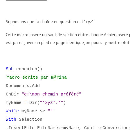
Supposons que la chaîne en question est "xyz"
Cette macro insère un saut de section entre chaque fichier inséré 
est pareil, avec un pied de page identique, on pourra y mettre plu
Sub
concaten()
'
macro écrite par m@rina
Documents.Add
ChDir
"c:\mon chemin préféré"
myName
=
Dir(
"*xyz*.*"
)
While
myName
<>
""
With
Selection
.InsertFile FileName:=myName, ConfirmConversion