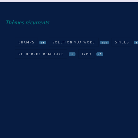
Thèmes récurrents
CHAMPS
SOLUTION VBA WORD
STYLES
31
210
3
RECHERCHE-REMPLACE
TYPO
25
16