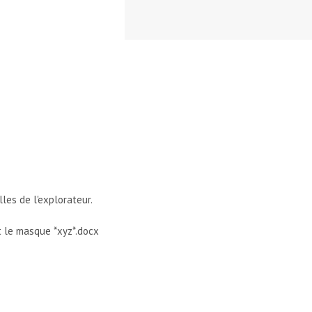
lles de l'explorateur.
nt le masque *xyz*.docx