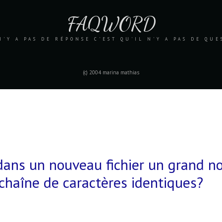
FAQWORD
N'Y A PAS DE RÉPONSE C'EST QU'IL N'Y A PAS DE QU
(c) 2004 marina mathias
dans un nouveau fichier un grand n
 chaîne de caractères identiques?