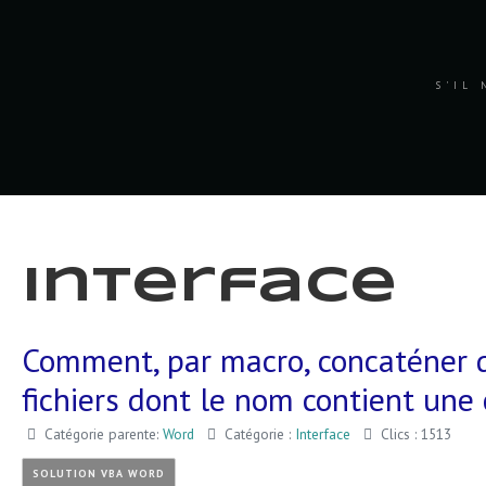
S'IL 
Interface
Comment, par macro, concaténer 
fichiers dont le nom contient une
Catégorie parente:
Word
Catégorie :
Interface
Clics : 1513
SOLUTION VBA WORD