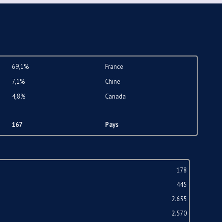
69,1%
France
7,1%
Chine
4,8%
Canada
167
Pays
178
445
2.655
2.570