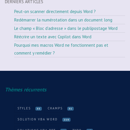
DERNIERS ARTICLES
Peut-on scanner directement depuis Word ?
Redémarrer la numérotation dans un document long
Le champ « Bloc d’adresse » dans le publipostage Word
Réécrire un texte avec Copilot dans Word
Pourquoi mes macros Word ne fonctionnent pas et
comment y remédier ?
Thèmes récurrents
STYLES
CHAMPS
33
31
SOLUTION VBA WORD
210