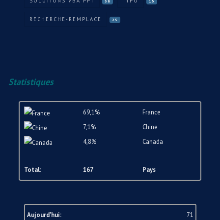
SOLUTIONS VBA PPT
TYPO
39
16
RECHERCHE-REMPLACE
25
Statistiques
69,1%
France
7,1%
Chine
4,8%
Canada
Total:
167
Pays
Aujourd'hui:
71