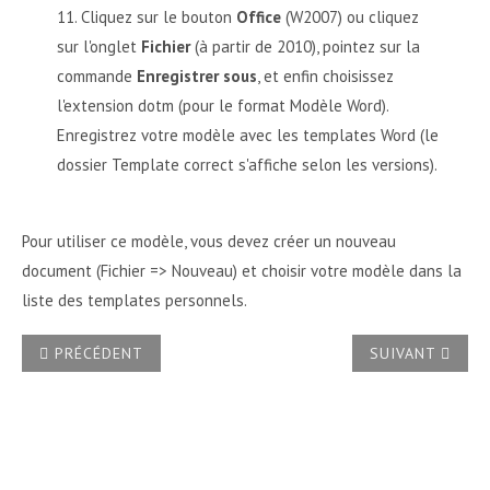
Cliquez sur le bouton
Office
(W2007) ou cliquez
sur l'onglet
Fichier
(à partir de 2010), pointez sur la
commande
Enregistrer sous
, et enfin choisissez
l'extension dotm (pour le format Modèle Word).
Enregistrez votre modèle avec les templates Word (le
dossier Template correct s'affiche selon les versions).
Pour utiliser ce modèle, vous devez créer un nouveau
document (Fichier => Nouveau) et choisir votre modèle dans la
liste des templates personnels.
ARTICLE PRÉCÉDENT : COMMENT CENTRER UNE IMAGE À LA 
ARTICLE SUIVA
PRÉCÉDENT
SUIVANT