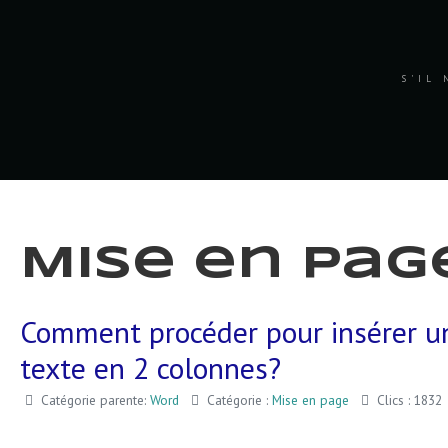
S'IL 
Mise en pag
Comment procéder pour insérer un
texte en 2 colonnes?
Catégorie parente:
Word
Catégorie :
Mise en page
Clics : 1832