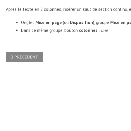
Après le texte en 2 colonnes, insérer un saut de section continu,
Onglet
Mise en page
(ou
Disposition
), groupe
Mise en p
Dans ce même groupe, bouton
colonnes
:
une
ARTICLE PRÉCÉDENT : COMMENT PROCÉDER POUR AVOIR UN
PRÉCÉDENT