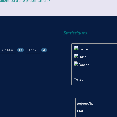
ument ou d'une présentation ?
Statistiques
STYLES
TYPO
33
16
Total:
Aujourd'hui:
Hier: