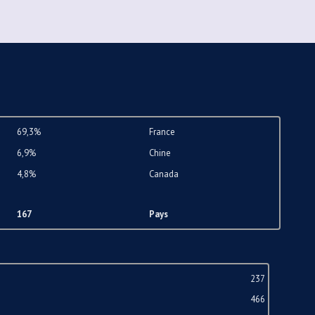
69,3%
France
6,9%
Chine
4,8%
Canada
167
Pays
237
466