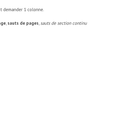
 et demander 1 colonne.
age
,
sauts de pages
,
sauts de section continu
 EN-TÊTE OU UN PIED DE PAGE SUR MA PREMIÈRE PAGE ET UN 