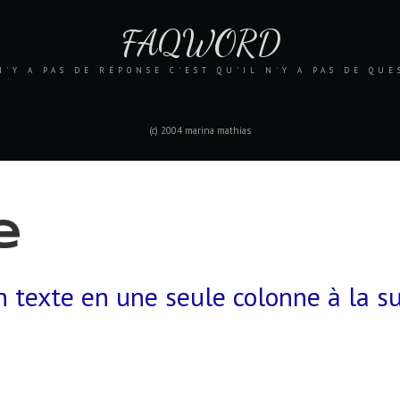
FAQWORD
N'Y A PAS DE RÉPONSE C'EST QU'IL N'Y A PAS DE QU
(c) 2004 marina mathias
e
 texte en une seule colonne à la su