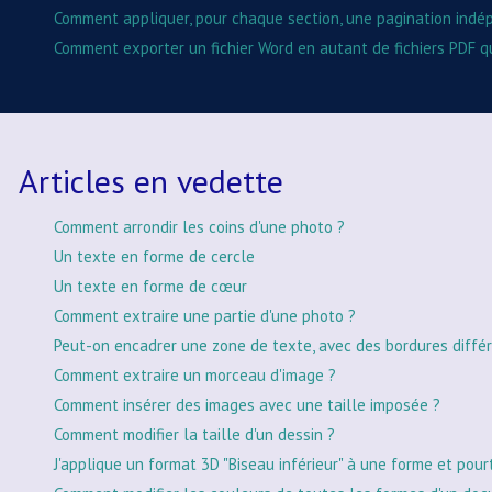
Comment appliquer, pour chaque section, une pagination ind
Comment exporter un fichier Word en autant de fichiers PDF qu'
Articles en vedette
Comment arrondir les coins d'une photo ?
Un texte en forme de cercle
Un texte en forme de cœur
Comment extraire une partie d'une photo ?
Peut-on encadrer une zone de texte, avec des bordures différ
Comment extraire un morceau d'image ?
Comment insérer des images avec une taille imposée ?
Comment modifier la taille d'un dessin ?
J'applique un format 3D "Biseau inférieur" à une forme et pour