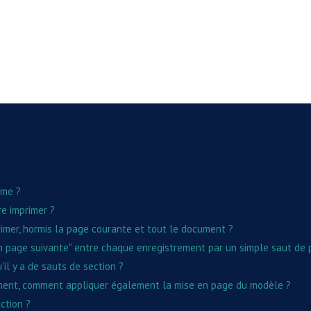
rme ?
re imprimer ?
imer, hormis la page courante et tout le document ?
n page suivante" entre chaque enregistrement par un simple saut de p
'il y a de sauts de section ?
ument, comment appliquer également la mise en page du modèle ?
ction ?