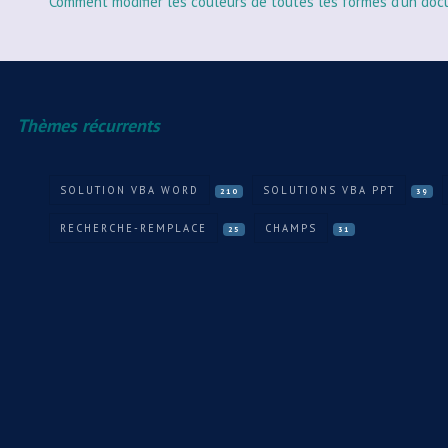
Comment modifier les couleurs de toutes les formes d'un doc
Thèmes récurrents
SOLUTION VBA WORD
SOLUTIONS VBA PPT
210
39
RECHERCHE-REMPLACE
CHAMPS
25
31