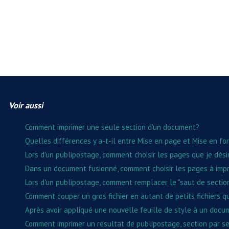
Voir aussi
Comment imprimer une seule section d'un document?
Quelles différences y a-t-il entre Mise en page et Mise en fo
Lors d'un publipostage, comment choisir les pages que je dési
Dans un document fusionné, comment choisir les pages à impr
Lors d'un publipostage, comment remplacer le "saut de sectio
Comment couper un gros fichier en autant de petits fichiers qu
Après avoir appliqué une nouvelle feuille de style à un doc
Comment imprimer un résultat de publipostage, section par se