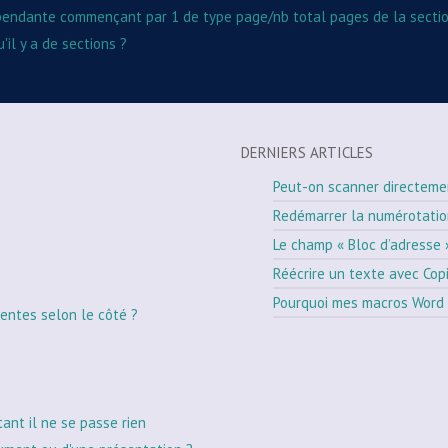
épendante commençant par 1 de type page/nb total pages de la sectio
il y a de sections ?
DERNIERS ARTICLES
Peut-on scanner directeme
Redémarrer la numérotati
Le champ « Bloc d’adresse 
Réécrire un texte avec Cop
Pourquoi mes macros Word 
entes selon le côté ?
tant il ne se passe rien