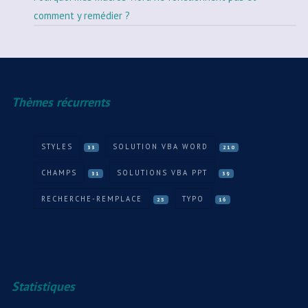
comment y remédier ?
Thèmes récurrents
STYLES
SOLUTION VBA WORD
33
210
CHAMPS
SOLUTIONS VBA PPT
31
39
RECHERCHE-REMPLACE
TYPO
25
16
Statistiques