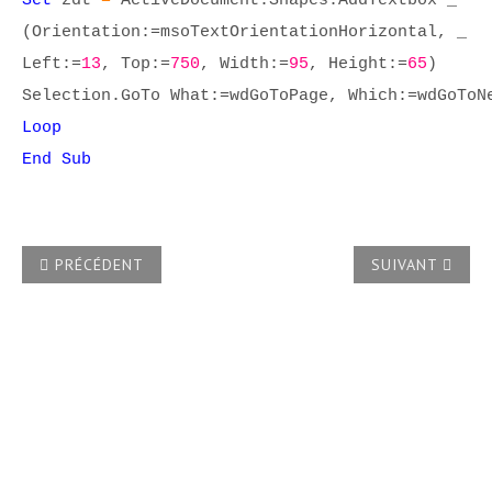
Set
zdt
=
ActiveDocument.Shapes.AddTextbox _
(Orientation:=msoTextOrientationHorizontal, _
Left:=
13
, Top:=
750
, Width:=
95
, Height:=
65
)
Selection.GoTo What:=wdGoToPage, Which:=wdGoToN
Loop
End Sub
ARTICLE PRÉCÉDENT : COMMENT VIA VBA INSÉRER DU TEXT
ARTICLE SUIVAN
PRÉCÉDENT
SUIVANT