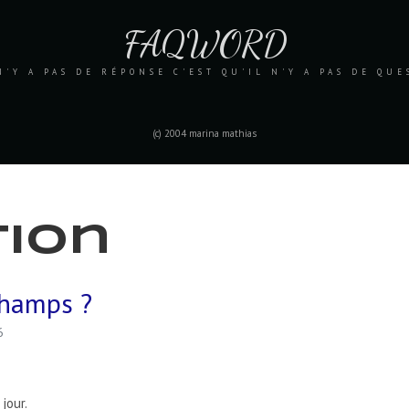
FAQWORD
N'Y A PAS DE RÉPONSE C'EST QU'IL N'Y A PAS DE QU
(c) 2004 marina mathias
tion
champs ?
6
jour.