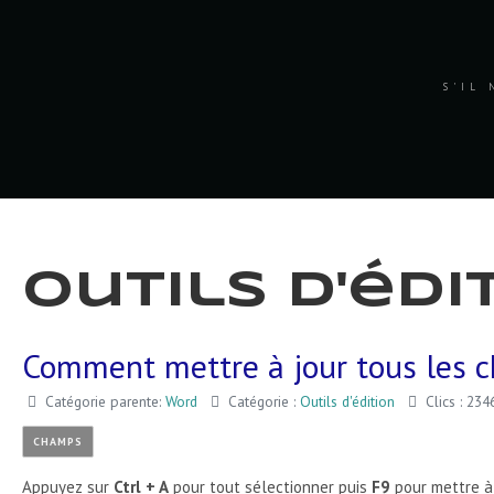
S'IL 
Outils d'édi
Comment mettre à jour tous les 
Catégorie parente:
Word
Catégorie :
Outils d'édition
Clics : 234
CHAMPS
Appuyez sur
Ctrl + A
pour tout sélectionner puis
F9
pour mettre à 