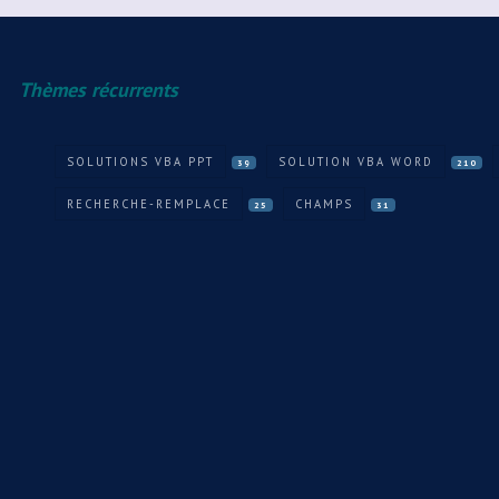
Thèmes récurrents
SOLUTIONS VBA PPT
SOLUTION VBA WORD
39
210
RECHERCHE-REMPLACE
CHAMPS
25
31