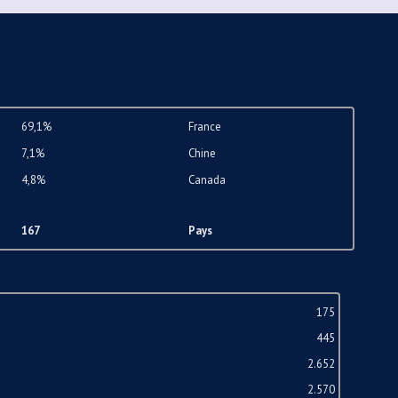
69,1%
France
7,1%
Chine
4,8%
Canada
167
Pays
175
445
2.652
2.570