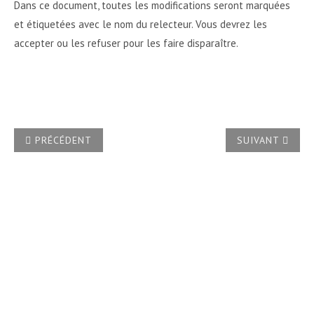
Dans ce document, toutes les modifications seront marquées
et étiquetées avec le nom du relecteur. Vous devrez les
accepter ou les refuser pour les faire disparaître.
ARTICLE PRÉCÉDENT : EST-IL POSSIBLE D'AJOUTER OU D
ARTICLE SUIVA
PRÉCÉDENT
SUIVANT