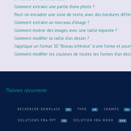
Comment extraire une partie d'une photo ?
Peut-on encadrer une zone de texte, avec des bordures différ
Comment extraire un morceau d'image ?
Comment insérer des images avec une taille imposée ?
Comment modifier la taille d'un dessin ?
J'applique un format 3D "Biseau inférieur" à une forme et pour
Comment modifier les couleurs de toutes les formes d'un doc
Thèmes récurrents
RECHERCHE-REMPLACE
TYPO
CHAMPS
25
16
31
SOLUTIONS VBA PPT
SOLUTION VBA WORD
39
210