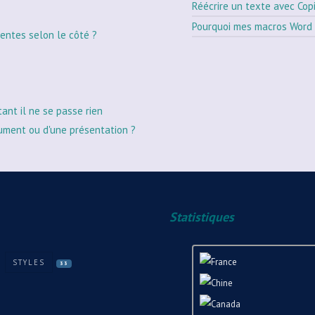
Réécrire un texte avec Cop
Pourquoi mes macros Word 
entes selon le côté ?
tant il ne se passe rien
ument ou d'une présentation ?
Statistiques
STYLES
33