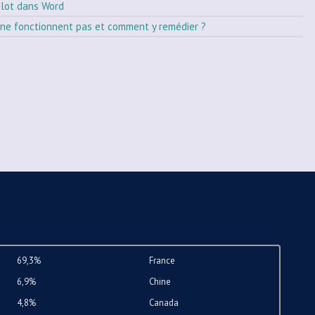
ilot dans Word
ne fonctionnent pas et comment y remédier ?
69,3%
France
6,9%
Chine
4,8%
Canada