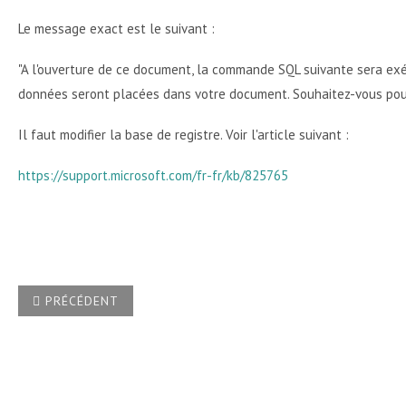
Le message exact est le suivant :
"A l'ouverture de ce document, la commande SQL suivante sera ex
données seront placées dans votre document. Souhaitez-vous pour
Il faut modifier la base de registre. Voir l'article suivant :
https://support.microsoft.com/fr-fr/kb/825765
ARTICLE PRÉCÉDENT : LORS D'UNE FUSION WORD//EXCEL, J
PRÉCÉDENT