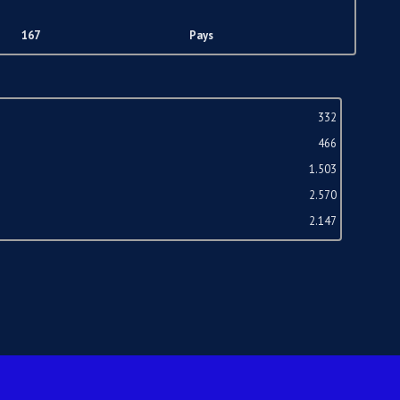
167
Pays
332
466
1.503
2.570
2.147