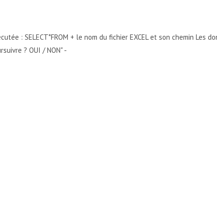
écutée : SELECT*FROM + le nom du fichier EXCEL et son chemin Les d
suivre ? OUI / NON" -
'AIMERAIS QUE LE MONTANT D'UN CHAMP S'AFFICHE EN CENTIME