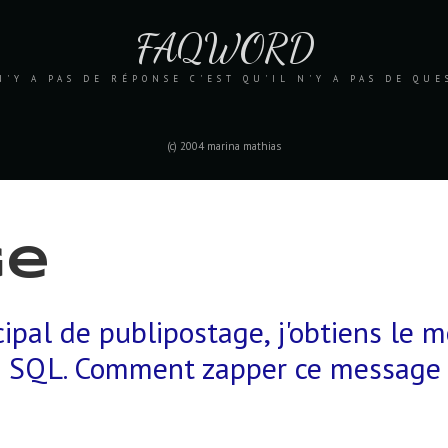
FAQWORD
N'Y A PAS DE RÉPONSE C'EST QU'IL N'Y A PAS DE QU
(c) 2004 marina mathias
ge
ipal de publipostage, j'obtiens le 
e SQL. Comment zapper ce message