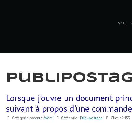
S'IL 
Publiposta
Lorsque j'ouvre un document princ
suivant à propos d'une command
Catégorie parente:
Word
Catégorie :
Publipostage
Clics : 2453