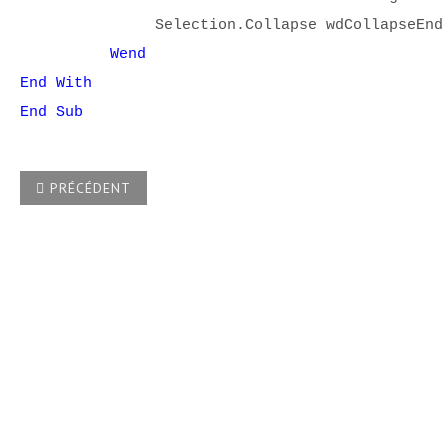
Selection.Collapse wdCollapseEnd
Wend
End With
End Sub
ARTICLE PRÉCÉDENT : COMMENT, PAR MACRO, INSÉRER U
PRÉCÉDENT