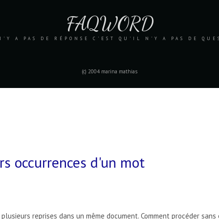
FAQWORD
N'Y A PAS DE RÉPONSE C'EST QU'IL N'Y A PAS DE QU
(c) 2004 marina mathias
rs occurrences d'un mot
plusieurs reprises dans un même document. Comment procéder sans êt