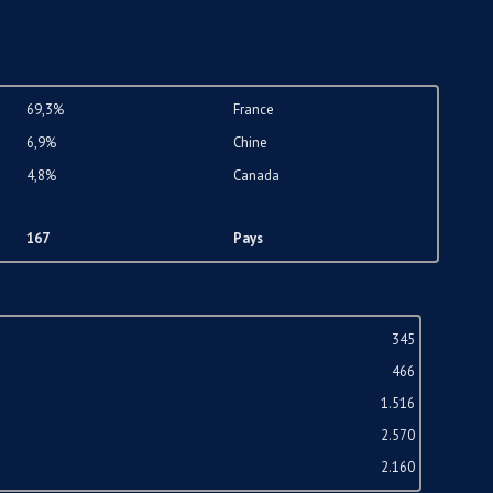
69,3%
France
6,9%
Chine
4,8%
Canada
167
Pays
345
466
1.516
2.570
2.160