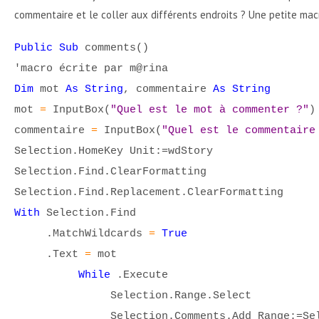
commentaire et le coller aux différents endroits ? Une petite mac
Public Sub
comments()
'macro écrite par m@rina
Dim
mot
As String
, commentaire
As String
mot
=
InputBox(
"Quel est le mot à commenter ?"
)
commentaire
=
InputBox(
"Quel est le commentaire
Selection.HomeKey Unit:=wdStory
Selection.Find.ClearFormatting
Selection.Find.Replacement.ClearFormatting
With
Selection.Find
.MatchWildcards
=
True
.Text
=
mot
While
.Execute
Selection.Range.Select
Selection.Comments.Add Range:=Selectio