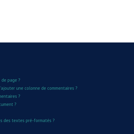
s de page ?
d'ajouter une colonne de commentaires ?
mentaires ?
cument ?
es des textes pré-formatés ?