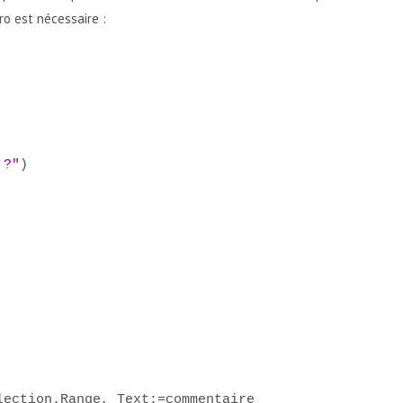
ro est nécessaire :
 ?"
)
n.Range, Text:=commentaire