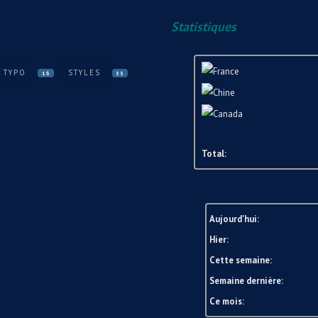
Statistiques
TYPO
STYLES
16
33
Total:
Aujourd'hui:
Hier:
Cette semaine:
Semaine dernière:
Ce mois: