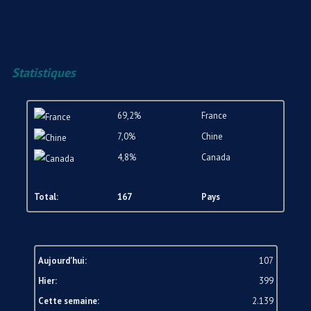
Statistiques
69,2%
France
7,0%
Chine
4,8%
Canada
Total:
167
Pays
Aujourd'hui:
107
Hier:
399
Cette semaine:
2.139