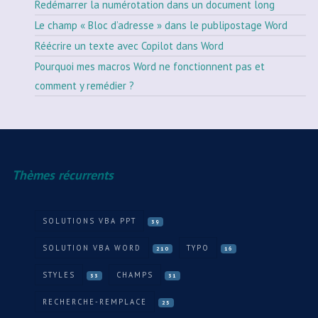
Redémarrer la numérotation dans un document long
Le champ « Bloc d’adresse » dans le publipostage Word
Réécrire un texte avec Copilot dans Word
Pourquoi mes macros Word ne fonctionnent pas et
comment y remédier ?
Thèmes récurrents
SOLUTIONS VBA PPT
39
SOLUTION VBA WORD
TYPO
210
16
STYLES
CHAMPS
33
31
RECHERCHE-REMPLACE
25