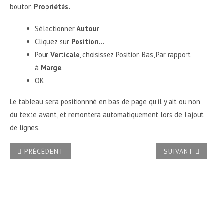
bouton
Propriétés.
Sélectionner
Autour
Cliquez sur
Position...
Pour
Verticale
, choisissez Position Bas, Par rapport
à
Marge
.
OK
Le tableau sera positionnné en bas de page qu'il y ait ou non
du texte avant, et remontera automatiquement lors de l'ajout
de lignes.
ARTICLE PRÉCÉDENT : COMMENT OBTENIR TOUTES LES LI
ARTICLE SUIVA
PRÉCÉDENT
SUIVANT