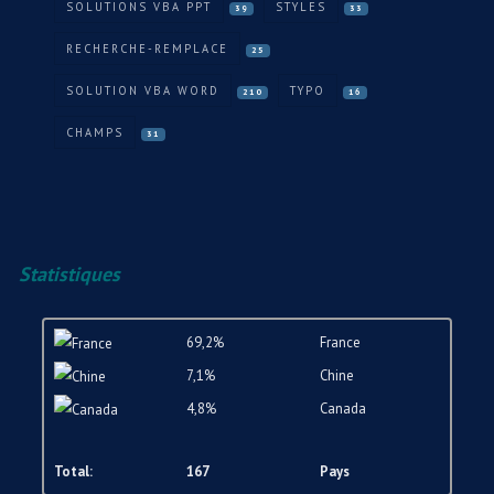
SOLUTIONS VBA PPT
STYLES
39
33
RECHERCHE-REMPLACE
25
SOLUTION VBA WORD
TYPO
210
16
CHAMPS
31
Statistiques
69,2%
France
7,1%
Chine
4,8%
Canada
Total:
167
Pays