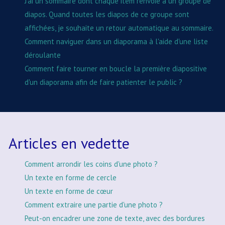
J'ai un sommaire dont chaque item renvoie à un groupe de
diapos. Quand toutes les diapos de ce groupe sont
affichées, je souhaite un retour automatique au sommaire.
Comment naviguer dans un diaporama à l'aide d'une liste
déroulante
Comment faire tourner en boucle la première diapositive
d'un diaporama afin de faire patienter le public ?
Articles en vedette
Comment arrondir les coins d'une photo ?
Un texte en forme de cercle
Un texte en forme de cœur
Comment extraire une partie d'une photo ?
Peut-on encadrer une zone de texte, avec des bordures