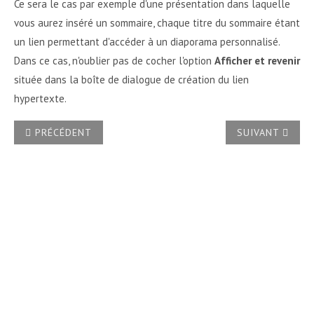
Ce sera le cas par exemple d'une présentation dans laquelle
vous aurez inséré un sommaire, chaque titre du sommaire étant
un lien permettant d'accéder à un diaporama personnalisé.
Dans ce cas, n'oublier pas de cocher l'option
Afficher et revenir
située dans la boîte de dialogue de création du lien
hypertexte.
ARTICLE PRÉCÉDENT : PEUT-ON ENREGISTRER UNE PRÉSENT
ARTICLE SUIVAN
PRÉCÉDENT
SUIVANT