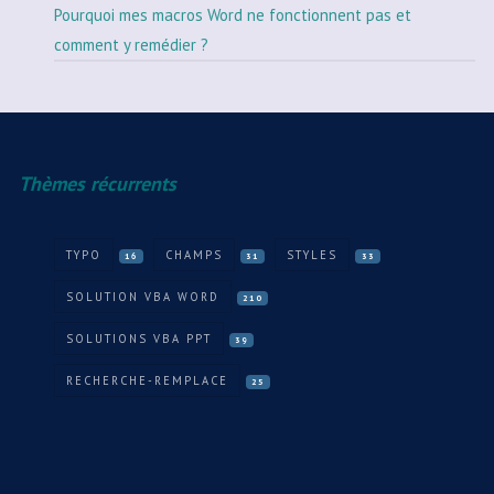
Pourquoi mes macros Word ne fonctionnent pas et
comment y remédier ?
Thèmes récurrents
TYPO
CHAMPS
STYLES
16
31
33
SOLUTION VBA WORD
210
SOLUTIONS VBA PPT
39
RECHERCHE-REMPLACE
25