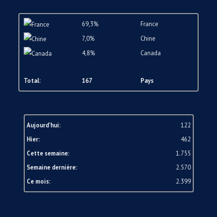
69,3%
France
7,0%
Chine
4,8%
Canada
Total:
167
Pays
Aujourd'hui:
122
Hier:
462
Cette semaine:
1.755
Semaine dernière:
2.570
Ce mois:
2.399