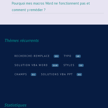
Pourquoi mes macros Word ne fonctionnent pas et
comment y remédier ?
Thèmes récurrents
RECHERCHE-REMPLACE
TYPO
25
16
SOLUTION VBA WORD
STYLES
210
33
CHAMPS
SOLUTIONS VBA PPT
31
39
Statistiques