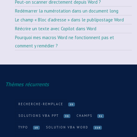
Peut-on scanner directement depuis Word ?
Redémarrer la numérotation dans un document long
Le champ « Bloc d’adresse » dans le publipostage Word
Réécrire un texte avec Copilot dans Word
Pourquoi mes macros Word ne fonctionnent pas et
comment y remédier ?
Thèmes récurrents
RECHERCHE-REMPLACE
25
SOLUTIONS VBA PPT
CHAMPS
39
31
TYPO
SOLUTION VBA WORD
16
210