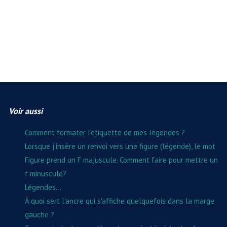
Voir aussi
Comment formater l'étiquette de mes légendes ?
Lorsque j'insère un renvoi vers une figure (légende), le mot
Figure prend un F majuscule. Comment faire pour mettre un
f minuscule?
Légendes...
À quoi sert l'ancre qui s'affiche quelquefois dans la marge
gauche ?