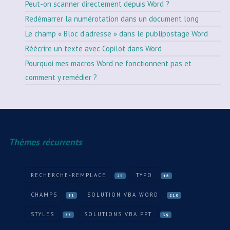
Peut-on scanner directement depuis Word ?
Redémarrer la numérotation dans un document long
Le champ « Bloc d’adresse » dans le publipostage Word
Réécrire un texte avec Copilot dans Word
Pourquoi mes macros Word ne fonctionnent pas et
comment y remédier ?
Thèmes récurrents
RECHERCHE-REMPLACE
TYPO
25
16
CHAMPS
SOLUTION VBA WORD
31
210
STYLES
SOLUTIONS VBA PPT
33
39