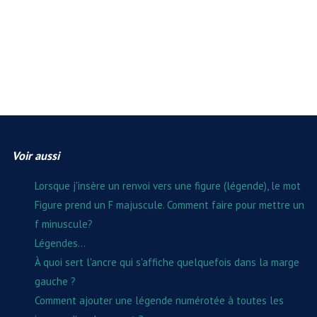
Voir aussi
Lorsque j'insère un renvoi vers une figure (légende), le mot
Figure prend un F majuscule. Comment faire pour mettre un
f minuscule?
Légendes...
À quoi sert l'ancre qui s'affiche quelquefois dans la marge
gauche ?
Comment ajouter une légende numérotée à toutes les