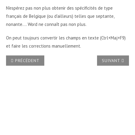
N'espérez pas non plus obtenir des spécificités de type
français de Belgique (ou d'ailleurs) telles que septante,
nonante.... Word ne connaît pas non plus.
On peut toujours convertir les champs en texte (Ctrl+Maj+F9)
et faire les corrections manuellement.
ARTICLE PRÉCÉDENT : COMMENT CONVERTIR DES CHIFFRES
ARTICLE SUIV
PRÉCÉDENT
SUIVANT