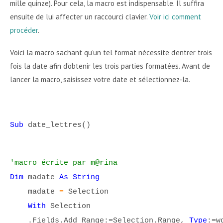
mille quinze). Pour cela, la macro est indispensable. Il suffira
ensuite de lui affecter un raccourci clavier.
Voir ici comment
procéder
.
Voici la macro sachant qu'un tel format nécessite d'entrer trois
fois la date afin d'obtenir les trois parties formatées. Avant de
lancer la macro, saisissez votre date et sélectionnez-la.
Sub
date_lettres()
'macro écrite par m@rina
Dim
madate
As String
madate
=
Selection
With
Selection
.Fields.Add Range:=Selection.Range,
Type
:=w