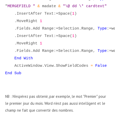
"
MERGEFIELD "
&
madate
&
"\@ dd \* cardtext"
.InsertAfter Text:=Space(
1
)
.MoveRight
1
.Fields.Add Range:=Selection.Range,
Type
:=w
.InsertAfter Text:=Space(
1
)
.MoveRight
1
.Fields.Add Range:=Selection.Range,
Type
:=w
End With
ActiveWindow.View.ShowFieldCodes
=
False
End Sub
NB : N'espérez pas obtenir, par exemple, le mot "Premier" pour
le premier jour du mois. Word n'est pas aussi intelligent et le
champ ne fait que convertir des nombres.