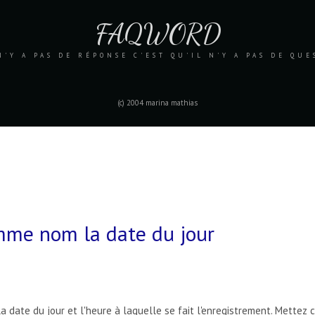
FAQWORD
N'Y A PAS DE RÉPONSE C'EST QU'IL N'Y A PAS DE QU
(c) 2004 marina mathias
mme nom la date du jour
a date du jour et l'heure à laquelle se fait l'enregistrement. Mettez 