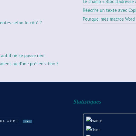
Le champ « Bloc d’adresse 
Réécrire un texte avec Cop
Pourquoi mes macros Word 
entes selon le côté ?
tant il ne se passe rien
ument ou d'une présentation ?
Statistiques
VBA WORD
210