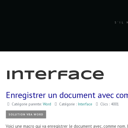
S'IL 
Interface
Enregistrer un document avec co
Catégorie parente:
Word
Catégorie :
Interface
Clics : 4001
SOLUTION VBA WORD
Voici une macro qui va enregistrer le document avec, comme nom, l