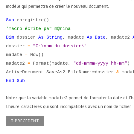
modèle qui permettra de créer le nouveau document.
Sub
enregistre()
'macro écrite par m@rina
Dim
dossier
As String
, madate
As Date
, madate2
dossier
=
"C:\nom du dossier\"
madate
=
Now()
madate2
=
Format(madate,
"dd-mmmm-yyyy hh-mm"
)
ActiveDocument.SaveAs2 FileName:=dossier
&
mada
End Sub
Notez que la variable
permet de formater la date et l'he
madate2
l'heure, caractères qui sont incompatibles avec un nom de fichier.
ARTICLE PRÉCÉDENT : ENREGISTRER D'UN SEUL COUP TOUS
PRÉCÉDENT