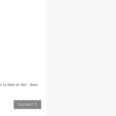
s la date et des : dans
ARTICLE SUIVANT : EST IL POSSIBLE D'INSÉRER UN 
SUIVANT