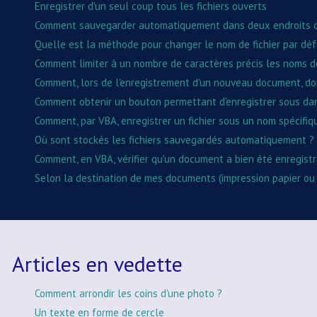
Enregistrer d'un seul coup tous les fichiers ouverts
Comment sauvegarder automatiquement dans deux endroits d
Quelle est la méthode pour changer le nom de fichier par déf
Comment limiter à un nombre de caractères précis les noms de 
Comment, lors de l'enregistrement d'un nouveau document, do
Comment obtenir un bouton permettant d'enregistrer sous dan
Comment, par VBA, enregistrer un fichier sous un nom spécifi
Où sont stockés les fichiers sauvegardés automatiquement ?
Comment, en VBA, vérifier qu'un document a bien été enregistr
Selon la destination de mes documents (impression papier ou 
Articles en vedette
Comment arrondir les coins d'une photo ?
Un texte en forme de cercle