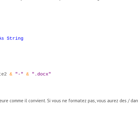
As String
te2
&
"-"
&
".docx"
ure comme il convient. Si vous ne formatez pas, vous aurez des / dan
 LES FICHIERS OUVERTS