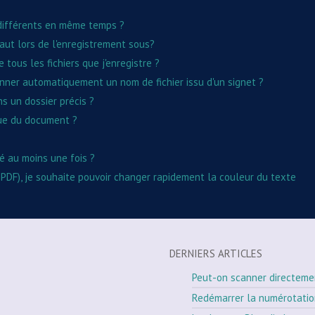
ifférents en même temps ?
aut lors de l'enregistrement sous?
tous les fichiers que j'enregistre ?
nner automatiquement un nom de fichier issu d'un signet ?
s un dossier précis ?
que du document ?
é au moins une fois ?
PDF), je souhaite pouvoir changer rapidement la couleur du texte
DERNIERS ARTICLES
Peut-on scanner directeme
Redémarrer la numérotati