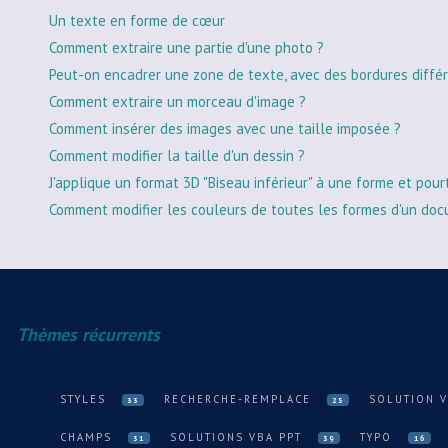
Un texte en forme de cœur
Comment extraire une partie d'une photo ?
Peut-on encadrer une zone de texte, avec des bordures différ
Comment extraire un morceau d'image ?
Comment insérer des images avec une taille imposée ?
Comment modifier la taille d'un dessin ?
J'applique un format 3D "Biseau inférieur" à une forme et pour
Comment modifier les couleurs de toutes les formes d'un doc
Thèmes récurrents
STYLES
RECHERCHE-REMPLACE
SOLUTION 
33
25
CHAMPS
SOLUTIONS VBA PPT
TYPO
31
39
16