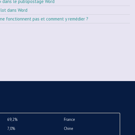
» dans le publipostage Word
ilot dans Word
ne fonctionnent pas et comment y remédier ?
69,2%
France
7,0%
Chine