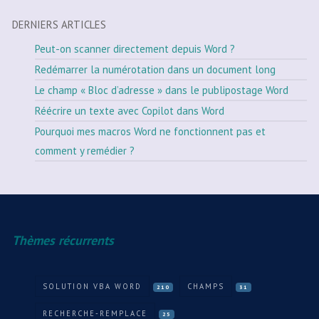
DERNIERS ARTICLES
Peut-on scanner directement depuis Word ?
Redémarrer la numérotation dans un document long
Le champ « Bloc d’adresse » dans le publipostage Word
Réécrire un texte avec Copilot dans Word
Pourquoi mes macros Word ne fonctionnent pas et
comment y remédier ?
Thèmes récurrents
SOLUTION VBA WORD
CHAMPS
210
31
RECHERCHE-REMPLACE
25