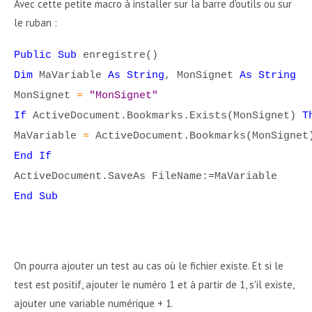
Avec cette petite macro à installer sur la barre d'outils ou sur
le ruban :
Public Sub
enregistre()
Dim
MaVariable
As String
, MonSignet
As String
MonSignet
=
"MonSignet"
If
ActiveDocument.Bookmarks.Exists(MonSignet)
T
MaVariable
=
ActiveDocument.Bookmarks(MonSignet
End If
ActiveDocument.SaveAs FileName:=MaVariable
End Sub
On pourra ajouter un test au cas où le fichier existe. Et si le
test est positif, ajouter le numéro 1 et à partir de 1, s'il existe,
ajouter une variable numérique + 1.