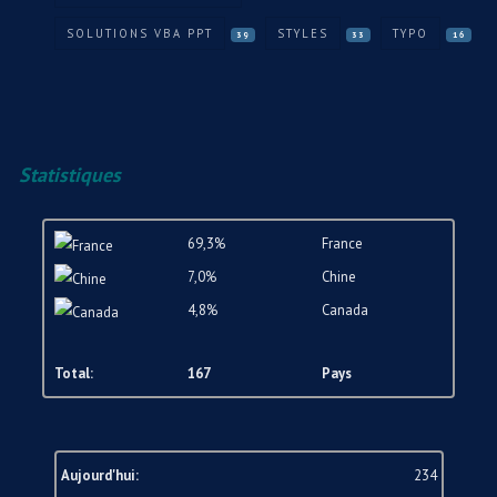
SOLUTIONS VBA PPT
STYLES
TYPO
39
33
16
Statistiques
69,3%
France
7,0%
Chine
4,8%
Canada
Total:
167
Pays
Aujourd'hui:
234