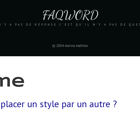
FAQWORD
N'Y A PAS DE RÉPONSE C'EST QU'IL N'Y A PAS DE QU
(c) 2004 marina mathias
rme
acer un style par un autre ?