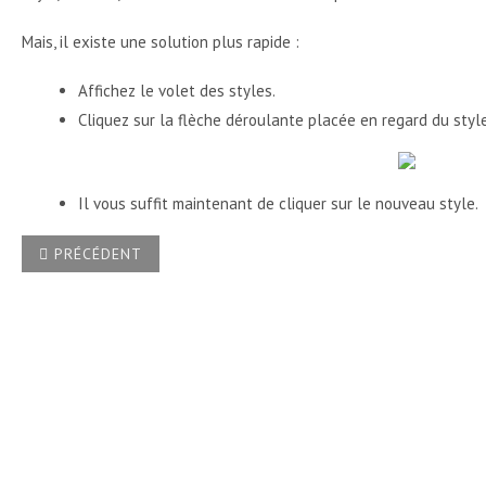
Mais, il existe une solution plus rapide :
Affichez le volet des styles.
Cliquez sur la flèche déroulante placée en regard du styl
Il vous suffit maintenant de cliquer sur le nouveau style.
ARTICLE PRÉCÉDENT : COMMENT, DANS UN DOCUMENT WOR
PRÉCÉDENT