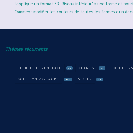
J'applique un format 3D "Biseau inférieur" à une forme et pour
Comment modifier les couleurs de toutes les formes d'un doc
Thèmes récurrents
RECHERCHE-REMPLACE
CHAMPS
SOLUTIONS
25
31
SOLUTION VBA WORD
STYLES
210
33