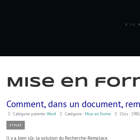
S'IL 
Mise en fo
Comment, dans un document, rempl
Catégorie parente:
Word
Catégorie :
Mise en forme
Clics : 2981
STYLES
Il y a, bien sûr, la solution du Recherche-Remplace.