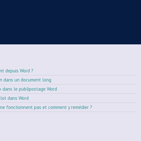
nt depuis Word ?
on dans un document long
» dans le publipostage Word
ilot dans Word
ne fonctionnent pas et comment y remédier ?