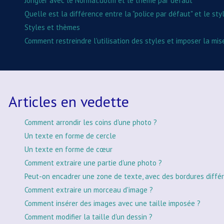
Jongler avec le Normal.dotm et le thème par défaut
Quelle est la différence entre la "police par défaut" et le sty
Styles et thèmes
Comment restreindre l'utilisation des styles et imposer la mis
Articles en vedette
Comment arrondir les coins d'une photo ?
Un texte en forme de cercle
Un texte en forme de cœur
Comment extraire une partie d'une photo ?
Peut-on encadrer une zone de texte, avec des bordures différ
Comment extraire un morceau d'image ?
Comment insérer des images avec une taille imposée ?
Comment modifier la taille d'un dessin ?