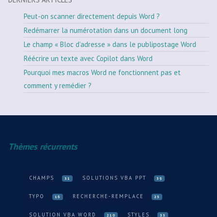
Peut-on scanner directement depuis Word ?
Redémarrer la numérotation dans un document long
Le champ « Bloc d’adresse » dans le publipostage Word
Réécrire un texte avec Copilot dans Word
Pourquoi mes macros Word ne fonctionnent pas et
comment y remédier ?
Thèmes récurrents
CHAMPS
SOLUTIONS VBA PPT
31
39
TYPO
RECHERCHE-REMPLACE
16
25
SOLUTION VBA WORD
STYLES
210
33