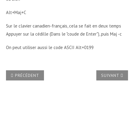
Alt+Maj+C
Sur le clavier canadien-français, cela se fait en deux temps
Appuyer sur la cédille (Dans le "coude de Enter"), puis Maj -c
On peut utiliser aussi le code ASCII Alt+0199
ARTICLE PRÉCÉDENT : QUEL EST L'OBJET DE L'INSPECTEUR 
ARTICLE SUIVAN
PRÉCÉDENT
SUIVANT