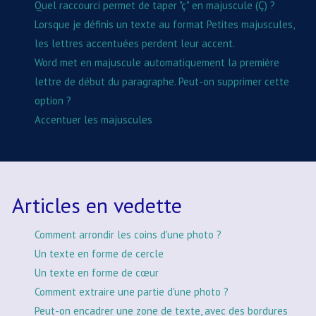
Quel raccourci permet de taper "ç" en majuscule (Ç) ?
Lorsque je définis un texte au format Petites majuscules,
les lettres accentuées perdent leur accent.
Word met en majuscule automatiquement la première
lettre de début du paragraphe. Peut-on supprimer cette
option ?
Accentuer les majuscules
Articles en vedette
Comment arrondir les coins d'une photo ?
Un texte en forme de cercle
Un texte en forme de cœur
Comment extraire une partie d'une photo ?
Peut-on encadrer une zone de texte, avec des bordures