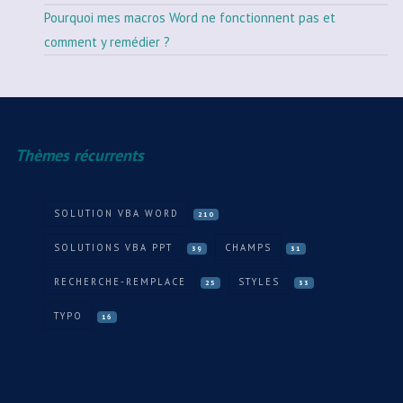
Pourquoi mes macros Word ne fonctionnent pas et
comment y remédier ?
Thèmes récurrents
SOLUTION VBA WORD
210
SOLUTIONS VBA PPT
CHAMPS
39
31
RECHERCHE-REMPLACE
STYLES
25
33
TYPO
16