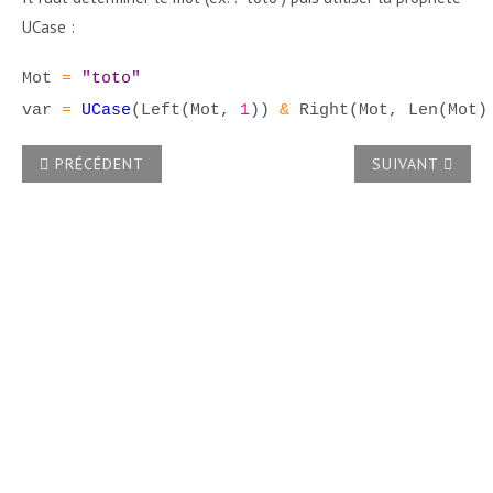
UCase :
Mot
=
"toto"
var
=
UCase
(Left(Mot,
1
))
&
Right(Mot, Len(Mot
ARTICLE PRÉCÉDENT : COMMENT EMPÊCHER WORD D'INSÉ
ARTICLE SUIVA
PRÉCÉDENT
SUIVANT