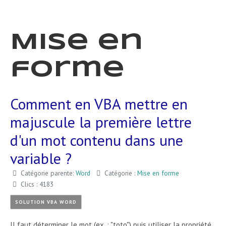
Mise en
forme
Comment en VBA mettre en
majuscule la première lettre
d'un mot contenu dans une
variable ?
Catégorie parente:
Word
Catégorie :
Mise en forme
Clics : 4183
SOLUTION VBA WORD
Il faut déterminer le mot (ex. : "toto") puis utiliser la propriété