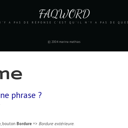
FAQWORD
N'Y A PAS DE RÉPONSE C'EST QU'IL N'Y A PAS DE QU
(c) 2004 marina mathias
rme
ne phrase ?
e
, bouton
Bordure
=>
Bordure extérieure
.