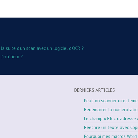
 suite d'un scan avec un logiciel d'OCR ?
'intérieur ?
DERNIERS ARTICLES
Peut-on scanner directeme
Redémarrer la numérotati
Le champ « Bloc d’adresse 
Réécrire un texte avec Cop
Pourquoi mes macros Word 