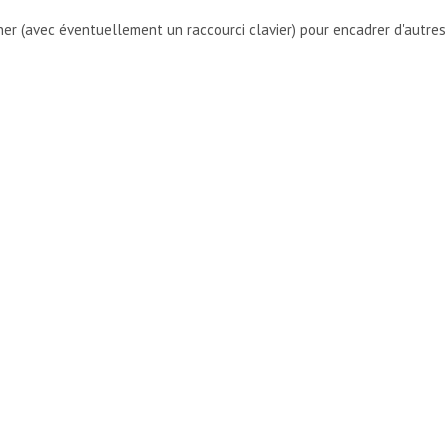
nner (avec éventuellement un raccourci clavier) pour encadrer d'autres
CULE LA PREMIÈRE LETTRE D'UN MOT CONTENU DANS UNE VARI