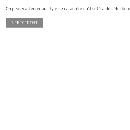
On peut y affecter un style de caractère qu'il suffira de sélectio
ARTICLE PRÉCÉDENT : COMMENT EN VBA METTRE EN MAJUS
PRÉCÉDENT