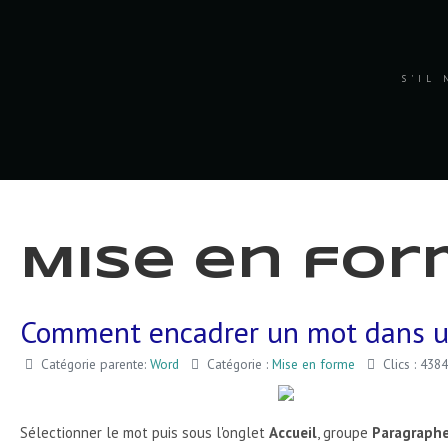
S'IL 
Mise en fo
Comment encadrer un mot dans u
Catégorie parente:
Word
Catégorie :
Mise en forme
Clics : 4384
Sélectionner le mot puis sous l'onglet
Accueil
, groupe
Paragraph