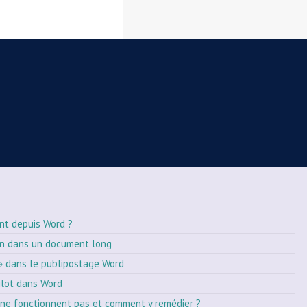
nt depuis Word ?
on dans un document long
» dans le publipostage Word
ilot dans Word
ne fonctionnent pas et comment y remédier ?