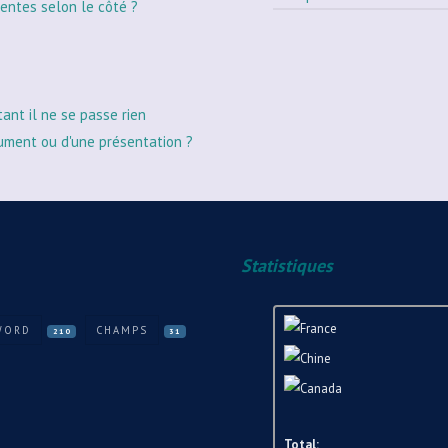
entes selon le côté ?
tant il ne se passe rien
ument ou d'une présentation ?
Statistiques
WORD
CHAMPS
210
31
Total: