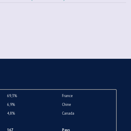
69,3%
France
6,9%
Chine
4,8%
Canada
167
Pays