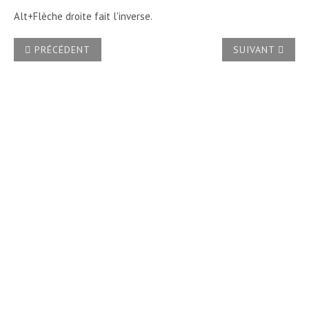
Alt+Flèche droite fait l'inverse.
ARTICLE PRÉCÉDENT : COMMENT REMPLACER UN MOT PAR
ARTICLE SUIVA
PRÉCÉDENT
SUIVANT