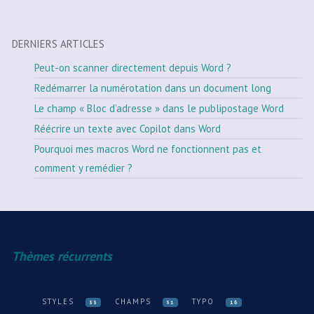
DERNIERS ARTICLES
Peut-on scanner directement depuis Word ?
Redémarrer la numérotation dans un document long
Le champ « Bloc d’adresse » dans le publipostage Word
Réécrire un texte avec Copilot dans Word
Pourquoi mes macros Word ne fonctionnent pas et
comment y remédier ?
Thèmes récurrents
STYLES
CHAMPS
TYPO
33
31
16