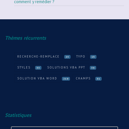
comment y remédier ?
Thèmes récurrents
RECHERCHE-REMPLACE
TYPO
25
16
STYLES
SOLUTIONS VBA PPT
33
39
SOLUTION VBA WORD
CHAMPS
210
31
Statistiques