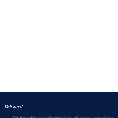
Voir aussi
Est-il possible de "préformater" un tableau issu d'un champ