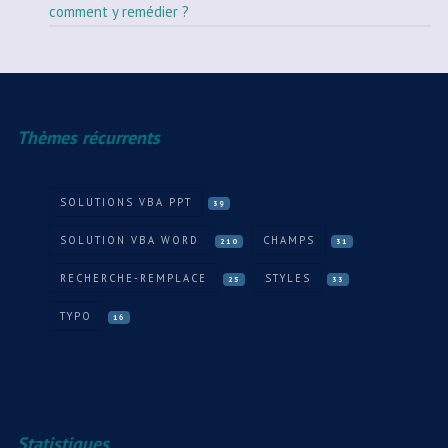
comment y remédier ?
Thèmes récurrents
SOLUTIONS VBA PPT
39
SOLUTION VBA WORD
CHAMPS
210
31
RECHERCHE-REMPLACE
STYLES
25
33
TYPO
16
Statistiques