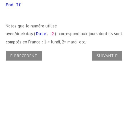
End If
Notez que le numéro utilisé
avec
correspond aux jours dont ils sont
Weekday
(
Date
,
2
)
comptés en France : 1 = lundi, 2= mardi, etc.
ARTICLE PRÉCÉDENT : COMMENT DONNER UN EFFET DE LIV
ARTICLE SUIVA
PRÉCÉDENT
SUIVANT