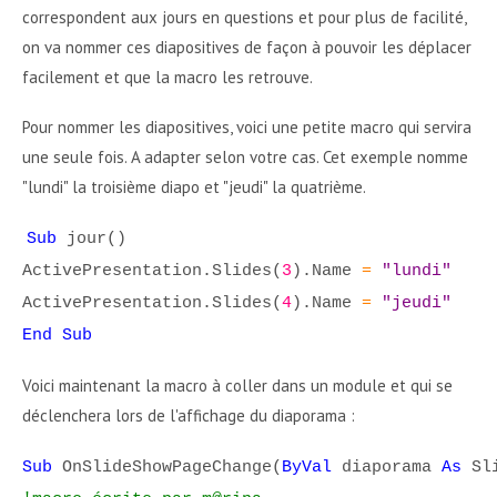
correspondent aux jours en questions et pour plus de facilité,
on va nommer ces diapositives de façon à pouvoir les déplacer
facilement et que la macro les retrouve.
Pour nommer les diapositives, voici une petite macro qui servira
une seule fois. A adapter selon votre cas. Cet exemple nomme
"lundi" la troisième diapo et "jeudi" la quatrième.
Sub
jour()
ActivePresentation.Slides(
3
).Name
=
"lundi"
ActivePresentation.Slides(
4
).Name
=
"jeudi"
End Sub
Voici maintenant la macro à coller dans un module et qui se
déclenchera lors de l'affichage du diaporama :
Sub
OnSlideShowPageChange(
ByVal
diaporama
As
Sli