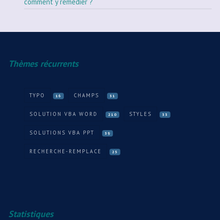
comment y remédier ?
Thèmes récurrents
TYPO
CHAMPS
16
31
SOLUTION VBA WORD
STYLES
210
33
SOLUTIONS VBA PPT
39
RECHERCHE-REMPLACE
25
Statistiques