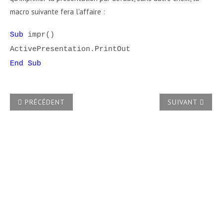
macro suivante fera l'affaire :
Sub
impr()
ActivePresentation.PrintOut
End Sub
ARTICLE PRÉCÉDENT : COMMENT APPLIQUER À UNE PRÉSE
ARTICLE SUIVA
PRÉCÉDENT
SUIVANT