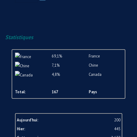
Statistiques
69,1%
France
7,1%
Chine
4,8%
Canada
Total:
167
Pays
Aujourd'hui:
200
Hier:
445