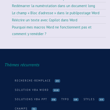
Redémarrer la numérotation dans un document long
Le champ « Bloc d’adresse » dans le publipostage Word
Réécrire un texte avec Copilot dans Word
Pourquoi mes macros Word ne fonctionnent pas et
comment y remédier ?
Thèmes récurrents
RECHERCHE-REMPLACE
25
SOLUTION VBA WORD
210
SOLUTIONS VBA PPT
TYPO
STYLES
39
16
33
CHAMPS
31