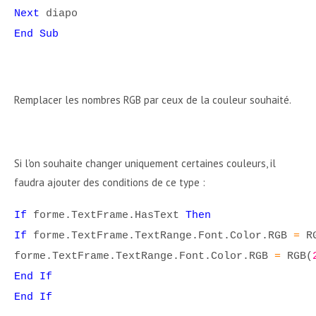
Next
diapo
End Sub
Remplacer les nombres RGB par ceux de la couleur souhaité.
Si l'on souhaite changer uniquement certaines couleurs, il
faudra ajouter des conditions de ce type :
If
forme.TextFrame.HasText
Then
If
forme.TextFrame.TextRange.Font.Color.RGB
=
RG
forme.TextFrame.TextRange.Font.Color.RGB
=
RGB(
End If
End If